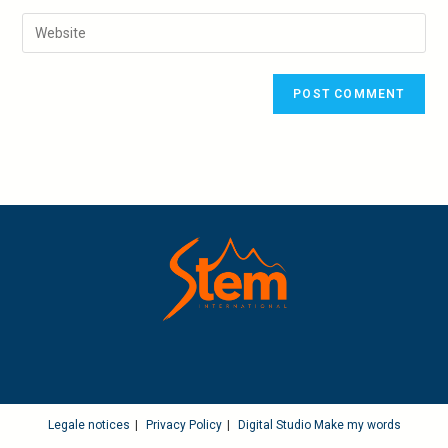
username
email
Enter
to
address
your
comment
to
website
comment
URL
(optional)
Legale notices
Privacy Policy
Digital Studio Make my words