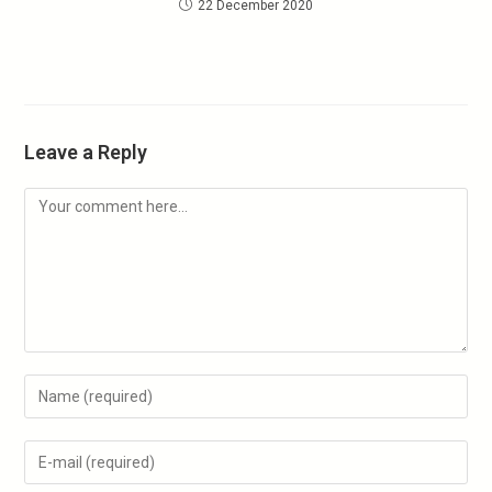
22 December 2020
Leave a Reply
Comment
Enter
your
name
Enter
or
your