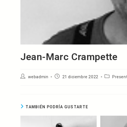
Jean-Marc Crampette
Autor
Publicación
Categoría
webadmin
21 diciembre 2022
Present
de
de
de
la
la
la
entrada:
entrada:
entrada:
TAMBIÉN PODRÍA GUSTARTE