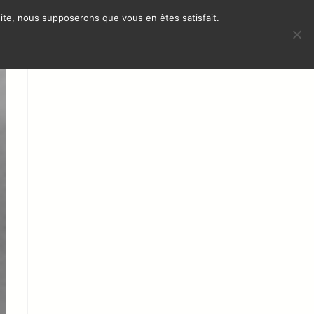
 site, nous supposerons que vous en êtes satisfait.
S
INTERNACIONAL
CONTACTO