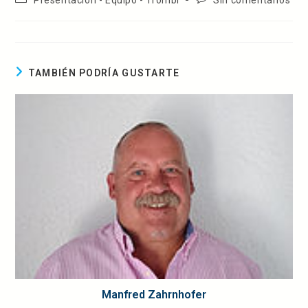
la
la
de
de
entrada:
entrada:
la
la
entrada:
entrada:
TAMBIÉN PODRÍA GUSTARTE
Manfred Zahrnhofer