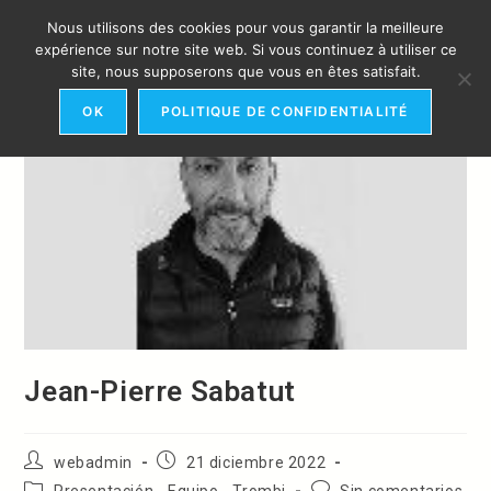
Ir
Nous utilisons des cookies pour vous garantir la meilleure
al
MENÚ
expérience sur notre site web. Si vous continuez à utiliser ce
contenido
site, nous supposerons que vous en êtes satisfait.
OK
POLITIQUE DE CONFIDENTIALITÉ
Jean-Pierre Sabatut
Autor
Publicación
webadmin
21 diciembre 2022
de
de
Categoría
Comentarios
Presentación - Equipo - Trombi
Sin comentarios