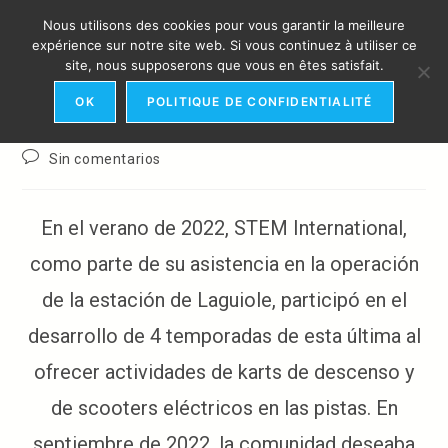
Ir
Nous utilisons des cookies pour vous garantir la meilleure
al
MENÚ
expérience sur notre site web. Si vous continuez à utiliser ce
contenido
LAGUIOLE
site, nous supposerons que vous en êtes satisfait.
OK
POLITIQUE DE CONFIDENTIALITÉ
Autor
Publicación
Categoría
webadmin
22 marzo 2023
Clientela
de
de
de
Comentarios
Sin comentarios
la
la
la
de
entrada:
entrada:
entrada:
la
entrada:
En el verano de 2022, STEM International,
como parte de su asistencia en la operación
de la estación de Laguiole, participó en el
desarrollo de 4 temporadas de esta última al
ofrecer actividades de karts de descenso y
de scooters eléctricos en las pistas. En
septiembre de 2022, la comunidad deseaba