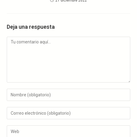
21 diciembre 2022
Deja una respuesta
Comentario
Introduce
tu
nombre
Introduce
o
tu
nombre
dirección
Introduce
de
de
la