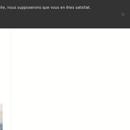
 site, nous supposerons que vous en êtes satisfait.
S
INTERNACIONAL
CONTACTO