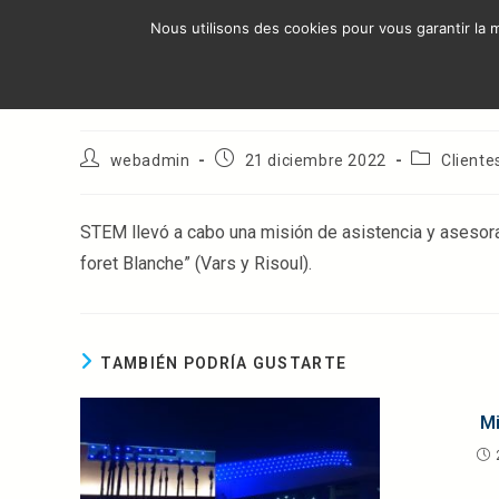
Ir
Nous utilisons des cookies pour vous garantir la m
al
ÁRE
contenido
Vars: Altos Alpes
Autor
Publicación
Categoría
webadmin
21 diciembre 2022
Cliente
de
de
de
la
la
la
entrada:
entrada:
entrada:
STEM llevó a cabo una misión de asistencia y asesora
foret Blanche” (Vars y Risoul).
TAMBIÉN PODRÍA GUSTARTE
Mi