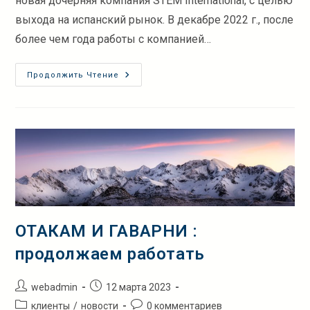
новая дочерняя компания STEM International, с целью
выхода на испанский рынок. В декабре 2022 г., после
более чем года работы с компанией…
ПРИРОДНЫЙ
Продолжить Чтение
ПАРК
КАБАРСЕНО
ОТАКАМ И ГАВАРНИ :
продолжаем работать
Автор
Запись
webadmin
12 марта 2023
записи:
опубликована:
Рубрика
Комментарии
клиенты
/
новости
0 комментариев