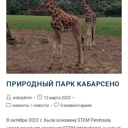
ПРИРОДНЫЙ ПАРК КАБАРСЕНО
Автор
Запись
webadmin
12 марта 2023
записи:
опубликована:
Рубрика
Комментарии
клиенты
/
новости
0 комментариев
записи:
к
записи:
В октябре 2022 г. была основана STEM Península,