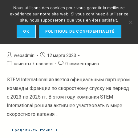
Перейти
Nous utilisons des cookies pour vous garantir la meilleure
к
МЕНЮ
expérience sur notre site web. Si vous continuez à utiliser ce
ПАРТНЕРСТВО Со сборной
содержимому
site, nous supposerons que vous en êtes satisfait.
ФРАНЦИИ ПО СКОРОСТНОМУ
OK
POLITIQUE DE CONFIDENTIALITÉ
СПУСКУ
Автор
Запись
webadmin
12 марта 2023
записи:
опубликована:
Рубрика
Комментарии
клиенты
/
новости
0 комментариев
записи:
к
записи:
STEM International является официальным партнером
команды Франции по скоростному спуску на период
с 2023 по 2025 гг. В этом году компания STEM
International решила активнее участвовать в мире
скоростного катания…
ПАРТНЕРСТВО
Продолжить Чтение
Со