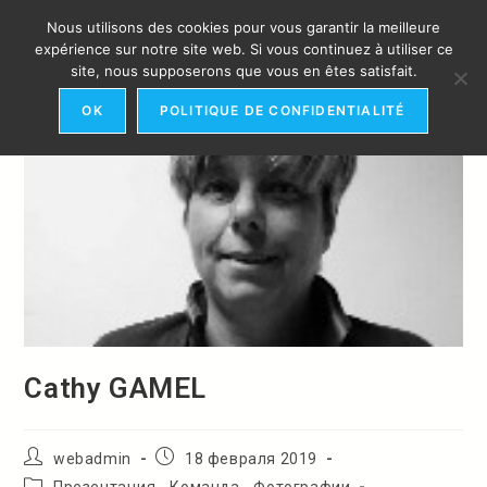
Перейти
Nous utilisons des cookies pour vous garantir la meilleure
к
МЕНЮ
expérience sur notre site web. Si vous continuez à utiliser ce
содержимому
site, nous supposerons que vous en êtes satisfait.
OK
POLITIQUE DE CONFIDENTIALITÉ
Cathy GAMEL
Автор
Запись
webadmin
18 февраля 2019
записи:
опубликована:
Рубрика
Презентация - Команда - Фотографии