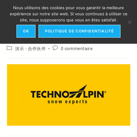
Skip
Nous utilisons des cookies pour vous garantir la meilleure
to
MENU
expérience sur notre site web. Si vous continuez à utiliser ce
content
TechnoAlpin
site, nous supposerons que vous en êtes satisfait.
OK
POLITIQUE DE CONFIDENTIALITÉ
Auteur/autrice
Publication
webadmin
18 février 2019
de
publiée :
Post
Commentaires
演示 - 合作伙伴
0 commentaire
la
category:
de
publication :
la
publication :