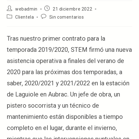
Autor
Publicación
webadmin
21 diciembre 2022
de
de
Categoría
Comentarios
Clientela
Sin comentarios
la
la
de
de
entrada:
entrada:
la
la
entrada:
entrada:
Tras nuestro primer contrato para la
temporada 2019/2020, STEM firmó una nueva
asistencia operativa a finales del verano de
2020 para las próximas dos temporadas, a
saber, 2020/2021 y 2021/2022 en la estación
de Laguiole en Aubrac. Un jefe de obra, un
pistero socorrista y un técnico de
mantenimiento están disponibles a tiempo
completo en el lugar, durante el invierno,