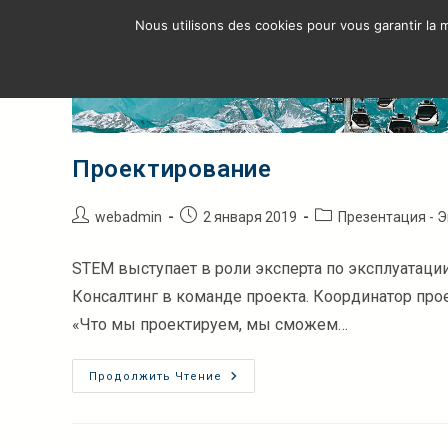
Перейти
Nous utilisons des cookies pour vous garantir la m
к
ОБ
содержимому
Проектирование
Автор
Запись
Рубрика
webadmin
2 января 2019
Презентация - Э
записи:
опубликована:
записи:
STEM выступает в роли эксперта по эксплуатаци
Консалтинг в команде проекта. Координатор пр
«Что мы проектируем, мы сможем…
Проектирование
Продолжить Чтение