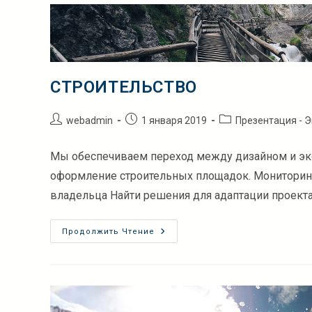
СТРОИТЕЛЬСТВО
Автор
Запись
Рубрика
webadmin
1 января 2019
Презентация - Э
записи:
опубликована:
записи:
Мы обеспечиваем переход между дизайном и эксп
оформление строительных площадок. Мониторинг 
владельца Найти решения для адаптации проекта
СТРОИТЕЛЬСТВО
Продолжить Чтение