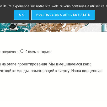
eilleure expérience sur notre site web. Si vous continuez à utiliser ce
ЛАСТИ ВМЕШАТЕЛЬСТВА
ОРГАНИЗАЦИЯ​
ССЫЛКИ
OK
POLITIQUE DE CONFIDENTIALITÉ
Комментарии
кспертиза
0 комментариев
к
записи:
и на этапе проектирования. Мы вмешиваемся как :
оектной команды, помогающий клиенту. Наша концепция: