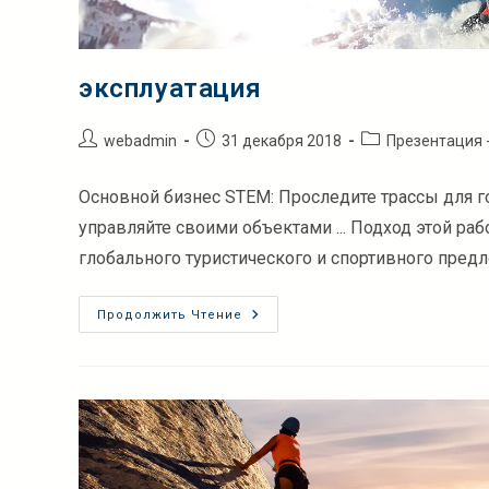
эксплуатация
Автор
Запись
Рубрика
webadmin
31 декабря 2018
Презентация 
записи:
опубликована:
записи:
Основной бизнес STEM: Проследите трассы для го
управляйте своими объектами ... Подход этой ра
глобального туристического и спортивного пред
Эксплуатация
Продолжить Чтение